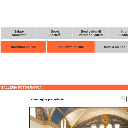
Salute
Sport
Beni culturali
Impr
Ambiente
Società
Patrimoni edilizi
Econ
inUmbria on line
nelCentro on line
inItalia on line
GALLERIA FOTOGRAFICA
< Immagine precedente
1