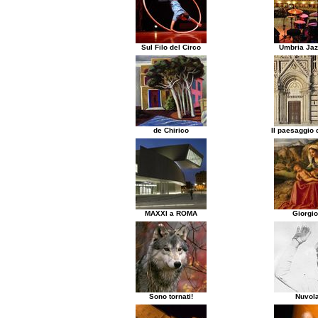
Sul Filo del Circo
Umbria Jaz
de Chirico
Il paesaggio d
MAXXI a ROMA
Giorgi
Sono tornati!
Nuvola