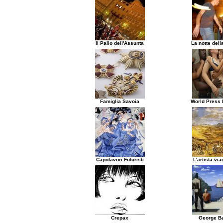
Il Palio dell'Assunta
La notte dell
Famiglia Savoia
World Press 
Capolavori Futuristi
L'artista via
Crepax
George Ba