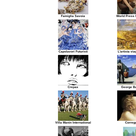
Famiglia Savoia
World Press 
Capolavori Futuristi
L'artista via
Crepax
George Ba
Villa Manin International
Correg