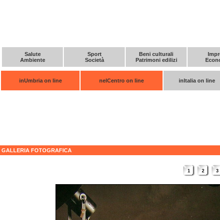
Salute
Sport
Beni culturali
Impr
Ambiente
Società
Patrimoni edilizi
Econ
inUmbria on line
nelCentro on line
inItalia on line
GALLERIA FOTOGRAFICA
1
2
3