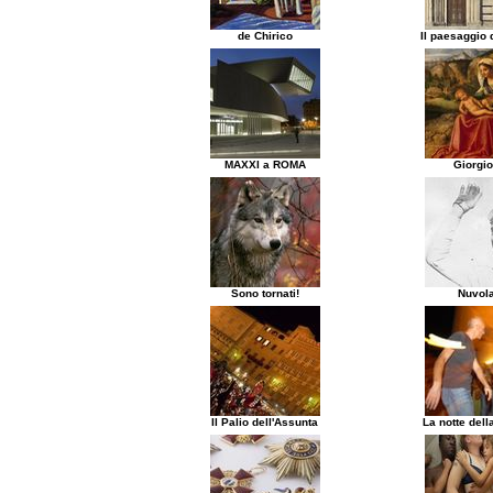
de Chirico
Il paesaggio d
MAXXI a ROMA
Giorgi
Sono tornati!
Nuvola
Il Palio dell'Assunta
La notte dell