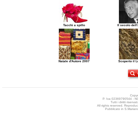
Tacchi a spillo
Il secolo del
Natale d'Autore 2007
Scoperto il 
Copyr
P. Iva 02369790544 - NCT
Tutti i diritti riser
All rights reserved. Reproduct
Pubblicato in S.Mariano 