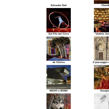
Salvador Dali
Chard
Sul Filo del Circo
Umbria Jaz
de Chirico
Il paesaggio d
MAXXI a ROMA
Giorgi