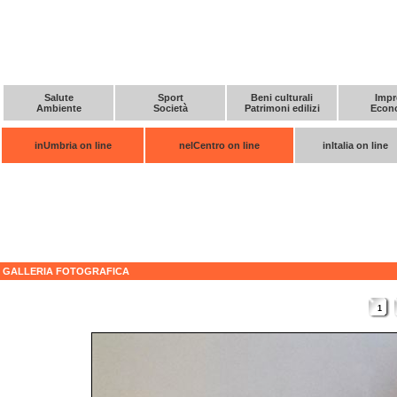
Salute
Sport
Beni culturali
Impr
Ambiente
Società
Patrimoni edilizi
Econ
inUmbria on line
nelCentro on line
inItalia on line
GALLERIA FOTOGRAFICA
1