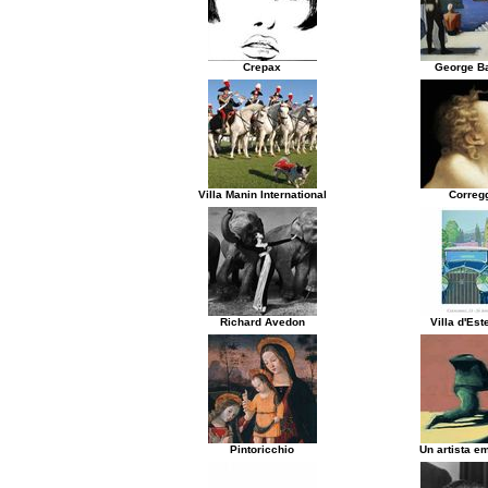
Crepax
George Ba
Villa Manin International
Correg
Richard Avedon
Villa d'Es
Pintoricchio
Un artista e