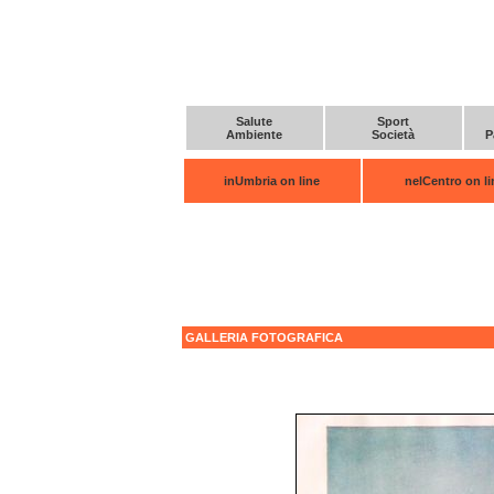
Salute
Sport
Ambiente
Società
P
inUmbria on line
nelCentro on li
GALLERIA FOTOGRAFICA