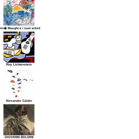
im� Maeght e i suoi artisti
Roy Lichtenstein
Alexander Calder
GIOVANNI BOLDINI