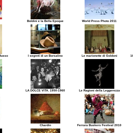
Boldini e la Bella Epoque
World Press Photo 2011
 Russo
I segreti di un Borsalino
Le marionette di Goldoni
1
LA DOLCE VITA. 1950-1960
Le Ragioni della Leggerezza
Chardin
Ferrara Buskers Festival 2010