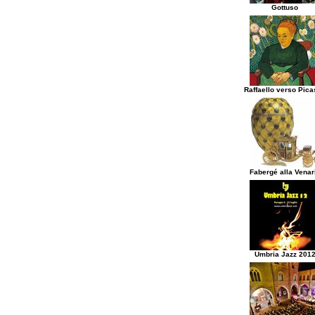
Gottuso
Raffaello verso Pic
Fabergé alla Venar
Umbria Jazz 201