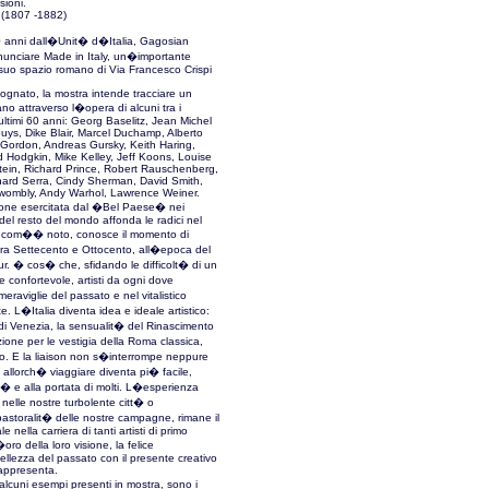
sioni.
 (1807 -1882)
0 anni dall�Unit� d�Italia, Gagosian
nnunciare Made in Italy, un�importante
l suo spazio romano di Via Francesco Crispi
gnato, la mostra intende tracciare un
iano attraverso l�opera di alcuni tra i
i ultimi 60 anni: Georg Baselitz, Jean Michel
ys, Dike Blair, Marcel Duchamp, Alberto
 Gordon, Andreas Gursky, Keith Haring,
 Hodgkin, Mike Kelley, Jeff Koons, Louise
tein, Richard Prince, Robert Rauschenberg,
hard Serra, Cindy Sherman, David Smith,
wombly, Andy Warhol, Lawrence Weiner.
azione esercitata dal �Bel Paese� nei
i del resto del mondo affonda le radici nel
, com�� noto, conosce il momento di
tra Settecento e Ottocento, all�epoca del
r. � cos� che, sfidando le difficolt� di un
e confortevole, artisti da ogni dove
raviglie del passato e nel vitalistico
e. L�Italia diventa idea e ideale artistico:
i di Venezia, la sensualit� del Rinascimento
zione per le vestigia della Roma classica,
no. E la liaison non s�interrompe neppure
 allorch� viaggiare diventa pi� facile,
 e alla portata di molti. L�esperienza
a nelle nostre turbolente citt� o
astoralit� delle nostre campagne, rimane il
nella carriera di tanti artisti di primo
ro della loro visione, la felice
ellezza del passato con il presente creativo
rappresenta.
alcuni esempi presenti in mostra, sono i