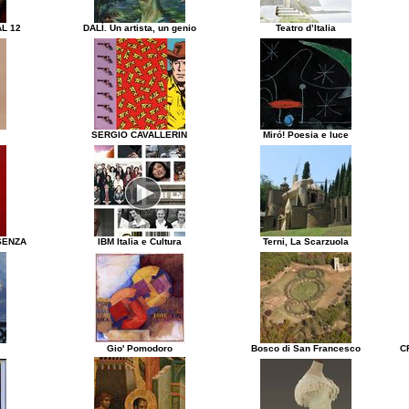
L 12
DALÌ. Un artista, un genio
Teatro d’Italia
SERGIO CAVALLERIN
Miró! Poesia e luce
SENZA
IBM Italia e Cultura
Terni, La Scarzuola
Gio' Pomodoro
Bosco di San Francesco
C