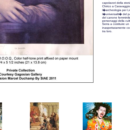
capolavori della stor
Chirico a Caravaggi
l�archeologia per L
l�universalit� del p
del canone femminile
personaggi della cu
Serra a costituire un
inaspettatamente con
tra loro.