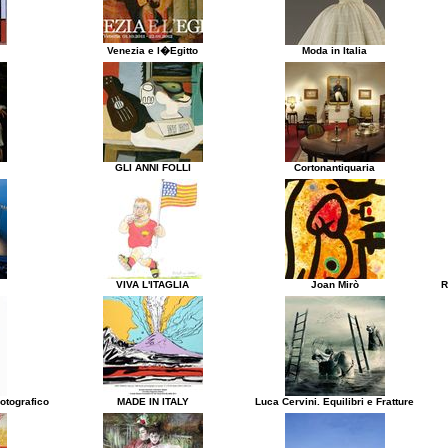
Venezia e l�Egitto
Moda in Italia
GLI ANNI FOLLI
Cortonantiquaria
VIVA L'ITAGLIA
Joan Mirò
R
otografico
MADE IN ITALY
Luca Cervini. Equilibri e Fratture