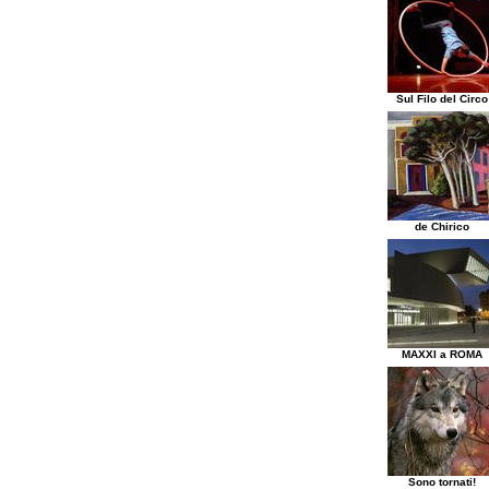
Sul Filo del Circo
de Chirico
MAXXI a ROMA
Sono tornati!