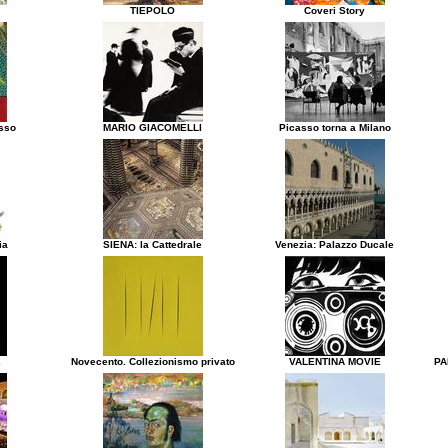
TIEPOLO
Coveri Story
asso
MARIO GIACOMELLI
Picasso torna a Milano
ia
SIENA: la Cattedrale
Venezia: Palazzo Ducale
2
Novecento. Collezionismo privato
VALENTINA MOVIE
PA