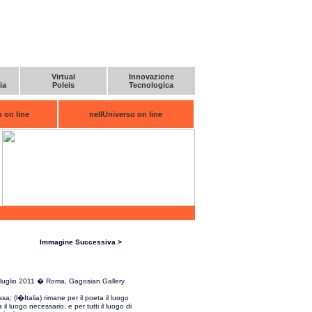
Virtual
Innovazione
ia
Poleis
Tecnologica
 on line
nellUniverso on line
Immagine Successiva >
 luglio 2011 � Roma, Gagosian Gallery
ssa; (l�Italia) rimane per il poeta il luogo
ta il luogo necessario, e per tutti il luogo di