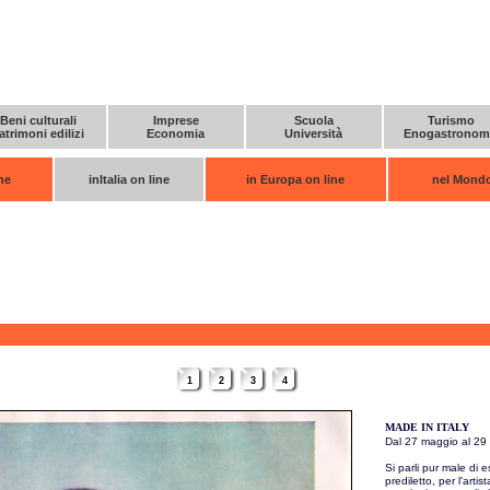
Beni culturali
Imprese
Scuola
Turismo
atrimoni edilizi
Economia
Università
Enogastronom
ne
inItalia on line
in Europa on line
nel Mondo
1
2
3
4
MADE IN ITALY
Dal 27 maggio al 29
Si parli pur male di e
prediletto, per l'artis