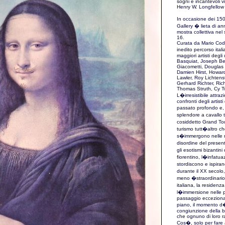
sogni e incantevoli vi
Henry W. Longfellow
In occasione dei 15
Gallery � lieta di a
mostra collettiva ne
16.
Curata da Mario Codo
inedito percorso ital
maggiori artisti degl
Basquiat, Joseph Beu
Giacometti, Douglas
Damien Hirst, Howard
Lawler, Roy Lichtens
Gerhard Richter, Ric
Thomas Struth, Cy T
L�irresistibile attr
confronti degli artist
passato profondo e
splendore a cavallo 
cosiddetto Grand Tou
turismo tutt�altro ch
s�immergono nelle me
disordine del present
gli esotismi bizantin
fiorentino, l�infatua
stordiscono e ispira
durante il XX secolo,
meno �straordinario�
italiana, la residenz
l�immersione nelle p
passaggio eccezionale 
piano, il momento d�o
congiunzione della b
che ognuno di loro 
Cos�, solo per fare 