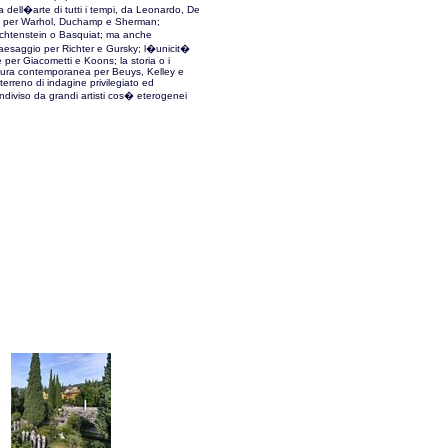
ia dell�arte di tutti i tempi, da Leonardo, De
o per Warhol, Duchamp e Sherman;
ichtenstein o Basquiat; ma anche
aesaggio per Richter e Gursky; l�unicit�
 per Giacometti e Koons; la storia o i
ltura contemporanea per Beuys, Kelley e
 terreno di indagine privilegiato ed
diviso da grandi artisti cos� eterogenei