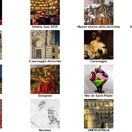
Umbria Jazz 2010
Museo storico della bicicletta
A
Il paesaggio de\scritto
Caravaggio
Giorgione
Niki de Saint Phalle
Nuvolari
UNESCOITALIA