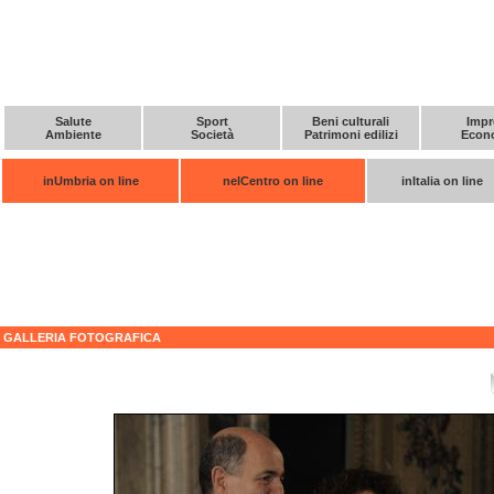
Salute
Sport
Beni culturali
Impr
Ambiente
Società
Patrimoni edilizi
Econ
inUmbria on line
nelCentro on line
inItalia on line
GALLERIA FOTOGRAFICA