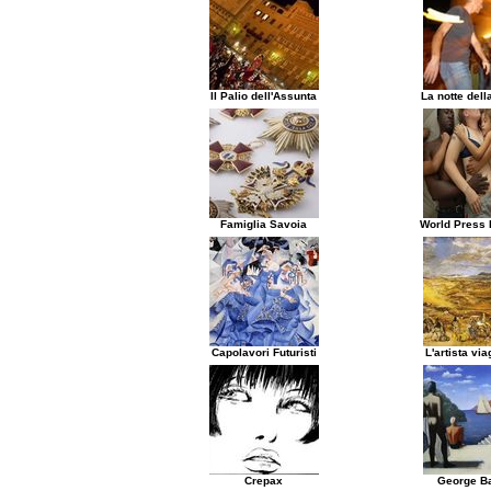
Il Palio dell'Assunta
La notte dell
Famiglia Savoia
World Press 
Capolavori Futuristi
L'artista via
Crepax
George Ba