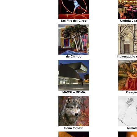
Sul Filo del Circo
Umbria Jaz
de Chirico
Il paesaggio d
MAXXI a ROMA
Giorgi
Sono tornati!
Nuvola