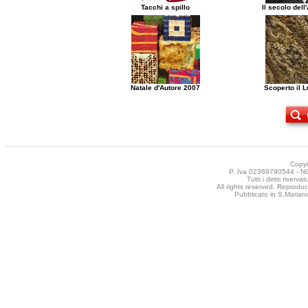
Tacchi a spillo
Il secolo del
Natale d'Autore 2007
Scoperto il 
Copyr
P. Iva 02369790544 - NCT
Tutti i diritti riser
All rights reserved. Reproduct
Pubblicato in S.Mariano 