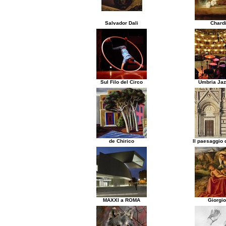
Salvador Dali
Chard
Sul Filo del Circo
Umbria Jaz
de Chirico
Il paesaggio d
MAXXI a ROMA
Giorgi