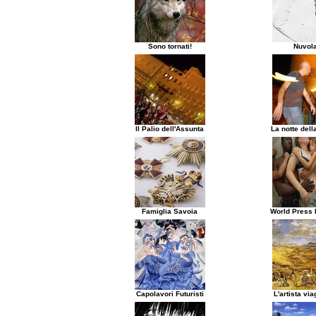
Sono tornati!
Nuvola
Il Palio dell'Assunta
La notte dell
Famiglia Savoia
World Press 
Capolavori Futuristi
L'artista via