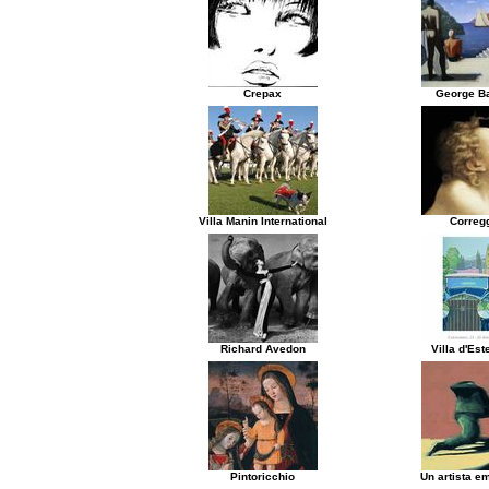
Crepax
George Ba
Villa Manin International
Correg
Richard Avedon
Villa d'Es
Pintoricchio
Un artista e