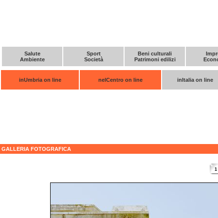
Salute
Sport
Beni culturali
Impr
Ambiente
Società
Patrimoni edilizi
Econ
inUmbria on line
nelCentro on line
inItalia on line
GALLERIA FOTOGRAFICA
1