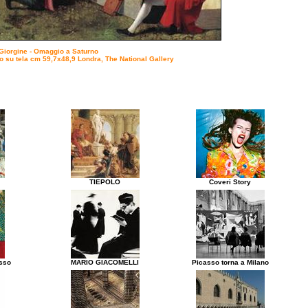
Giorgine - Omaggio a Saturno
io su tela cm 59,7x48,9 Londra, The National Gallery
TIEPOLO
Coveri Story
asso
MARIO GIACOMELLI
Picasso torna a Milano