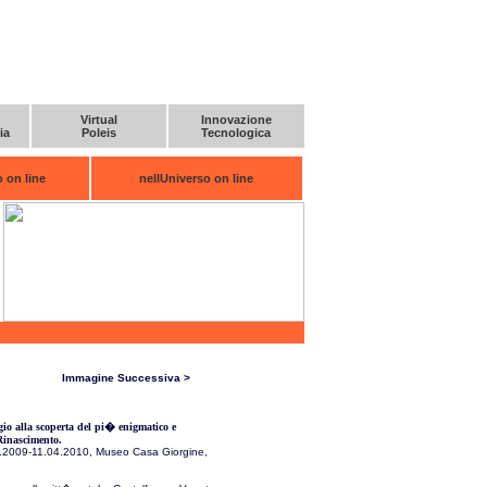
Virtual
Innovazione
ia
Poleis
Tecnologica
 on line
nellUniverso on line
Immagine Successiva >
io alla scoperta del pi� enigmatico e
 Rinascimento.
2009-11.04.2010, Museo Casa Giorgine,