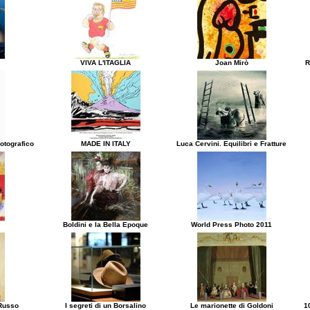
VIVA L'ITAGLIA
Joan Mirò
R
otografico
MADE IN ITALY
Luca Cervini. Equilibri e Fratture
Boldini e la Bella Epoque
World Press Photo 2011
 Russo
I segreti di un Borsalino
Le marionette di Goldoni
1