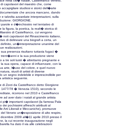
sce nella citt� natale, Castelfranco Veneto,
e di capolavori del maestro che, come
o accapigliare studiosi e storici dell�arte
it� documentate che ancora mancano, dando
 e talvolta azzardate interpretazioni, sulla
roduzione: GIORGIONE.
i parole e d�inchiostro nel tentativo di
e la figura, la poetica, la realt� storica di
 Maestro di Castelfranco, cui vengono
pi� noti capolavori del Rinascimento italiano,
ivo di delineare una biografi a certa, un
 definito, un�interpretazione unanime del
sue realizzazioni.
a sua presenza risultano tuttavia fugaci �
 trent�anni e la sua produzione viene
o a tre soli lustri � altrettanto pregnante e
 la sua opera, capace di influenzare, con la
sua arte, l�uso del colore, e quel nuovo
atura, stuoli di artisti di diverse
do un segno indelebile e imprescindibile per
ria artistica seguente.
e di Zorzi da Castelfranco detto Giorgione
o 1477/78 � Venezia 1510), secondo le
reditate, ricorrono nel 2010 e Castelfranco
re ad aver dato i natali al grande artista
i pi� importanti capolavori (la famosa Pala
 dei pochissimi affreschi attribuiti al
lle Arti Liberali e Meccaniche), promuove
 del Veneto un�esposizione di alto respiro,
dicembre 2009 all�11 aprile 2010 presso il
, la cui recente inaugurazione negli
arella ha dato il via alle celebrazioni