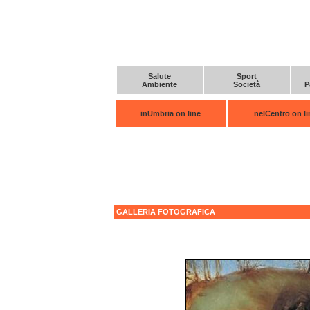
Salute
Sport
Ambiente
Società
P
inUmbria on line
nelCentro on li
GALLERIA FOTOGRAFICA