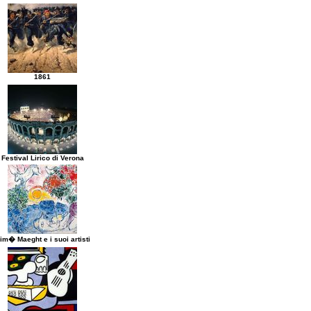
1861
Festival Lirico di Verona
im� Maeght e i suoi artisti