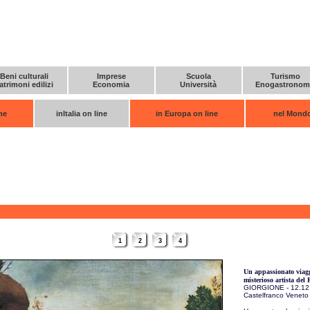
Beni culturali
Imprese
Scuola
Turismo
atrimoni edilizi
Economia
Università
Enogastronom
ne
inItalia on line
in Europa on line
nel Mondo
1
2
3
4
Un appassionato viagg
misterioso artista del
GIORGIONE - 12.12.
Castelfranco Veneto