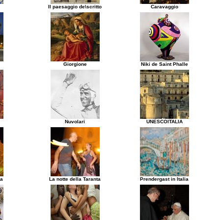
Il paesaggio de\scritto
Caravaggio
Giorgione
Niki de Saint Phalle
Nuvolari
UNESCOITALIA
ta
La notte della Taranta
Prendergast in Italia