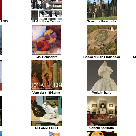
SENZA
IBM Italia e Cultura
Terni, La Scarzuola
Gio' Pomodoro
Bosco di San Francesco
C
Venezia e l�Egitto
Moda in Italia
GLI ANNI FOLLI
Cortonantiquaria