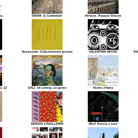
ia
SIENA: la Cattedrale
Venezia: Palazzo Ducale
2
Novecento. Collezionismo privato
VALENTINA MOVIE
PA
L 12
DALÌ. Un artista, un genio
Teatro d’Italia
SERGIO CAVALLERIN
Miró! Poesia e luce