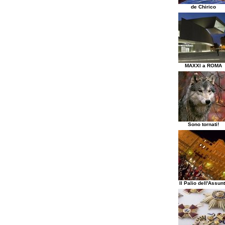
de Chirico
MAXXI a ROMA
Sono tornati!
Il Palio dell'Assun