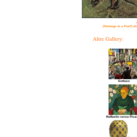
('Homage to a Poet') ol
Altre Gallery:
Gottuso
Raffaello verso Pic