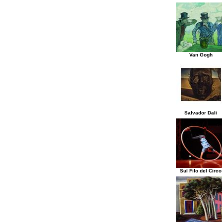
Van Gogh
Salvador Dali
Sul Filo del Circo