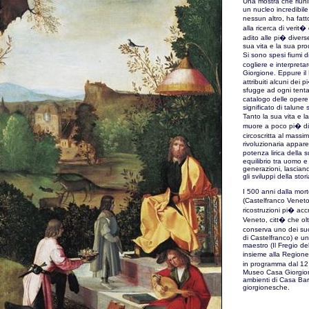
Una mostra che riuni
un nucleo incredibil
nessun altro, ha fatt
alla ricerca di ver
adito alle pi� diverse
sua vita e la sua p
Si sono spesi fiumi d
cogliere e interpretar
Giorgione. Eppure il
attribuiti alcuni dei 
sfugge ad ogni tentat
catalogo delle opere
significato di talune 
Tanto la sua vita e l
muore a poco pi� di
circoscritta al massim
rivoluzionaria appare
potenza lirica della 
equilibrio tra uomo e n
generazioni, lascian
gli sviluppi della sto
I 500 anni dalla mort
(Castelfranco Venet
ricostruzioni pi� acc
Veneto, citt� che olt
conserva uno dei suo
di Castelfranco) e uno
maestro (Il Fregio de
insieme alla Regione
in programma dal 12 
Museo Casa Giorgione
ambienti di Casa Barb
giorgionesche.