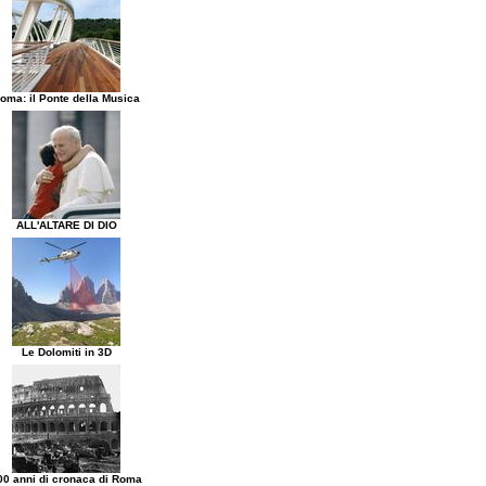
oma: il Ponte della Musica
ALL'ALTARE DI DIO
Le Dolomiti in 3D
00 anni di cronaca di Roma