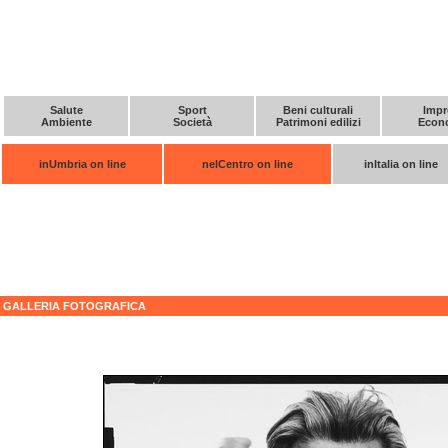
Salute
Sport
Beni culturali
Impr
Ambiente
Società
Patrimoni edilizi
Econ
inUmbria on line
nelCentro on line
inItalia on line
GALLERIA FOTOGRAFICA