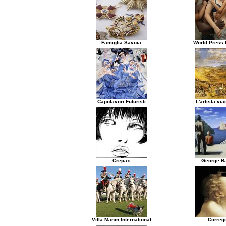
Famiglia Savoia
World Press 
Capolavori Futuristi
L'artista via
Crepax
George Ba
Villa Manin International
Correg