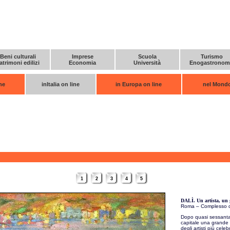
Beni culturali
Imprese
Scuola
Turismo
atrimoni edilizi
Economia
Università
Enogastronom
ne
inItalia on line
in Europa on line
nel Mondo
1
2
3
4
5
DALÌ. Un artista, un 
Roma – Complesso del
Dopo quasi sessanta a
capitale una grande 
degli artisti più celeb