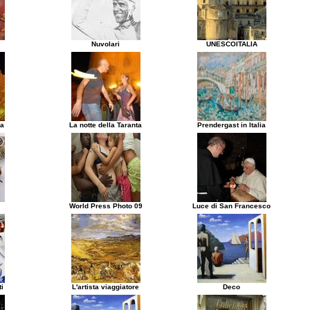
Nuvolari
UNESCOITALIA
ta
La notte della Taranta
Prendergast in Italia
World Press Photo 09
Luce di San Francesco
ti
L'artista viaggiatore
Deco