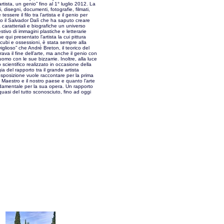
artista, un genio” fino al 1° luglio 2012. La
i, disegni, documenti, fotografie, filmati,
tessere il filo tra l’artista e il genio per
ndo il Salvador Dalì che ha saputo creare
à caratteriali e biografiche un universo
tivo di immagini plastiche e letterarie
 qui presentato l’artista la cui pittura
incubi e ossessioni, è stata sempre alla
viglioso” che André Breton, il teorico del
ava il fine dell’arte, ma anche il genio con
uomo con le sue bizzarrie. Inoltre, alla luce
o scientifico realizzato in occasione della
ia del rapporto tra il grande artista
l’esposizione vuole raccontare per la prima
 il Maestro e il nostro paese e quanto l’arte
ondamentale per la sua opera. Un rapporto
quasi del tutto sconosciuto, fino ad oggi