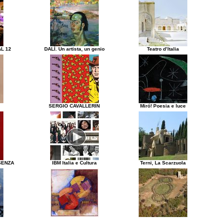
L 12
DALÌ. Un artista, un genio
Teatro d’Italia
SERGIO CAVALLERIN
Miró! Poesia e luce
SENZA
IBM Italia e Cultura
Terni, La Scarzuola