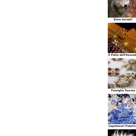
Sono tornati!
Il Palio dell'Assun
Famiglia Savoia
Capolavori Futuris