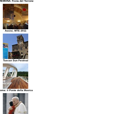
REMONA: Festa del Torrone
Assisi, WTE 2011
Tuscan Sun Festival
oma: il Ponte della Musica