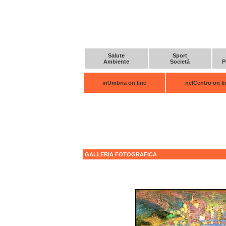
Salute
Sport
Ambiente
Società
P
inUmbria on line
nelCentro on li
GALLERIA FOTOGRAFICA