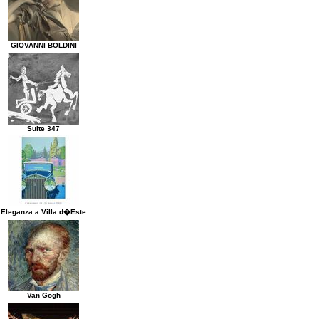
GIOVANNI BOLDINI
Suite 347
Eleganza a Villa d�Este
Van Gogh