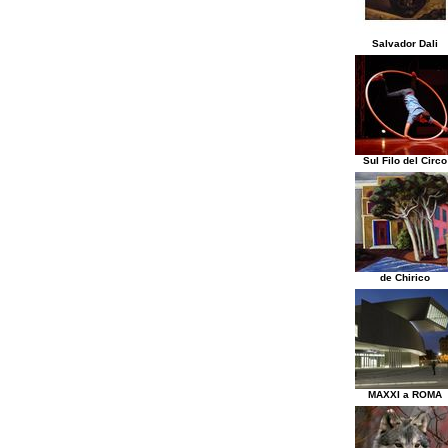
Salvador Dali
Sul Filo del Circo
de Chirico
MAXXI a ROMA