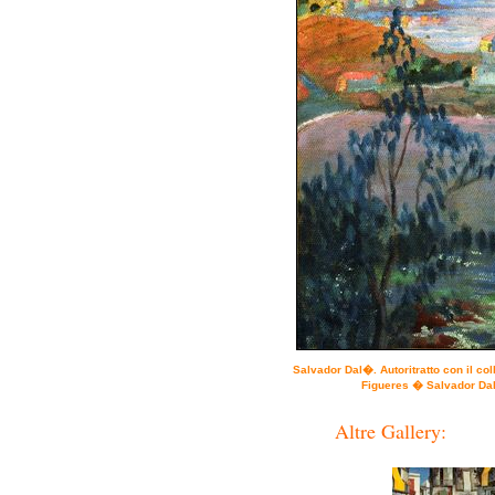
Salvador Dal�. Autoritratto con il co
Figueres � Salvador Da
Altre Gallery: