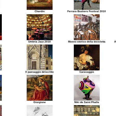
Chardin
Ferrara Buskers Festival 2010
Umbria Jazz 2010
Museo storico della bicicletta
A
Il paesaggio de\scritto
Caravaggio
Giorgione
Niki de Saint Phalle