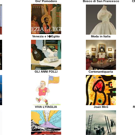
Gio' Pomodoro
Bosco di San Francesco
C
Venezia e l�Egitto
Moda in Italia
GLI ANNI FOLLI
Cortonantiquaria
VIVA L'ITAGLIA
Joan Mirò
R