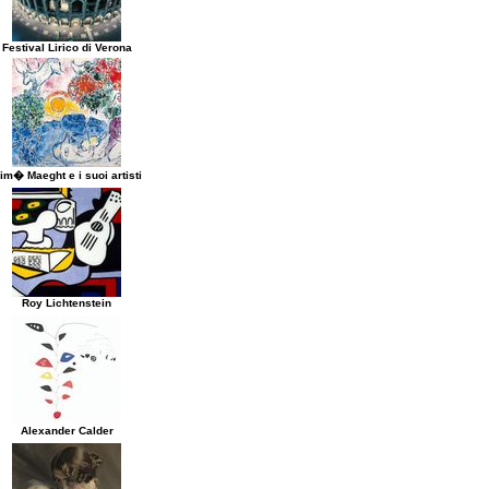
Festival Lirico di Verona
im� Maeght e i suoi artisti
Roy Lichtenstein
Alexander Calder