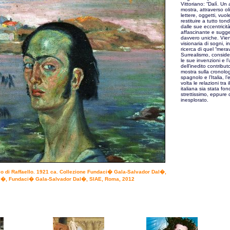
Vittoriano: “Dalì. Un 
mostra, attraverso oli
lettere, oggetti, vuole 
restituire a tutto to
dalle sue eccentricit
affascinante e sugges
davvero uniche. Viene
visionaria di sogni, 
ricerca di quel “mera
Surrealismo, consider
le sue invenzioni e l’
dell’inedito contribut
mostra sulla cronolog
spagnolo e l’Italia, 
volta le relazioni tra
italiana sia stata f
strettissimo, eppure 
inesplorato.
llo di Raffaello. 1921 ca. Collezione Fundaci� Gala-Salvador Dal�,
l�, Fundaci� Gala-Salvador Dal�, SIAE, Roma, 2012