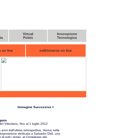
Virtual
Innovazione
ia
Poleis
Tecnologica
 on line
nellUniverso on line
Immagine Successiva >
genio
 Vittoriano, fino al 1 luglio 2012
nni dall’ultima retrospettiva, ritorna nella
esposizione dedicata a Salvador Dalì, uno
ri di tutti i tempi, al Complesso del