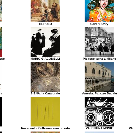
TIEPOLO
Coveri Story
asso
MARIO GIACOMELLI
Picasso torna a Milano
ia
SIENA: la Cattedrale
Venezia: Palazzo Ducale
2
Novecento. Collezionismo privato
VALENTINA MOVIE
PA