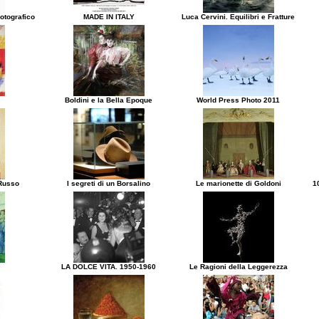
otografico
MADE IN ITALY
Luca Cervini. Equilibri e Fratture
Boldini e la Bella Epoque
World Press Photo 2011
 Russo
I segreti di un Borsalino
Le marionette di Goldoni
1
LA DOLCE VITA. 1950-1960
Le Ragioni della Leggerezza