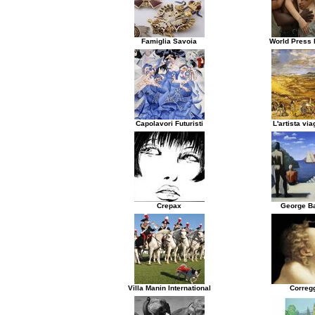
Famiglia Savoia
World Press 
Capolavori Futuristi
L'artista via
Crepax
George Ba
Villa Manin International
Correg