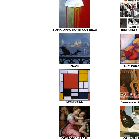
SOPRAFFACTIONS COSENZA
IBM Italia e
PIXAR
Gio' Pom
MONDRIAN
Venezia e l
GIORGIO VASARI
GLI ANNI 