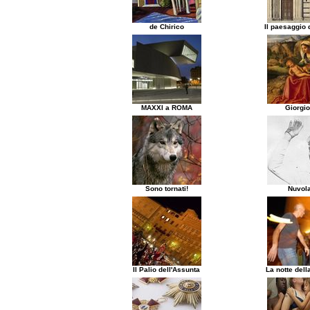
de Chirico
Il paesaggio d
MAXXI a ROMA
Giorgi
Sono tornati!
Nuvola
Il Palio dell'Assunta
La notte dell