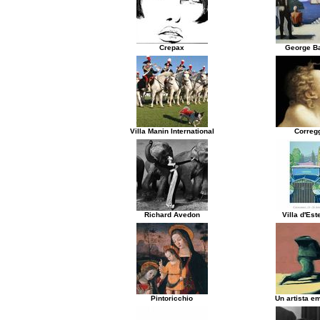
Crepax
George Ba
Villa Manin International
Correg
Richard Avedon
Villa d'Es
Pintoricchio
Un artista e