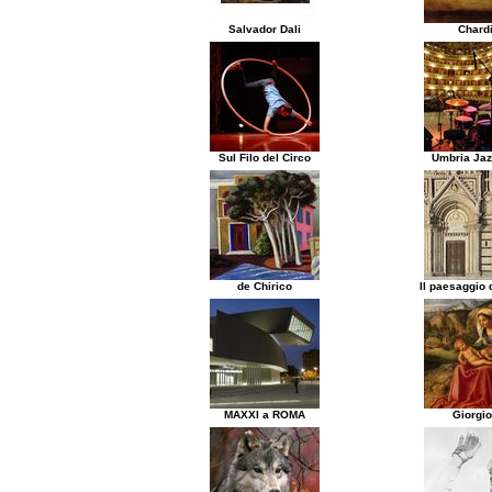
Salvador Dali
Chard
Sul Filo del Circo
Umbria Jaz
de Chirico
Il paesaggio d
MAXXI a ROMA
Giorgi