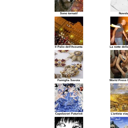
Sono tornati!
Nuvola
Il Palio dell'Assunta
La notte dell
Famiglia Savoia
World Press 
Capolavori Futuristi
L'artista via