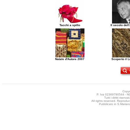
Tacchi a spillo
Il secolo del
Natale d'Autore 2007
Scoperto il 
Copyr
P. Iva 02369790544 - NCT
Tutti i diritti riser
All rights reserved. Reproduct
Pubblicato in S.Mariano 