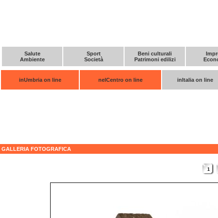
Salute
Sport
Beni culturali
Impr
Ambiente
Società
Patrimoni edilizi
Econ
inUmbria on line
nelCentro on line
inItalia on line
GALLERIA FOTOGRAFICA
1