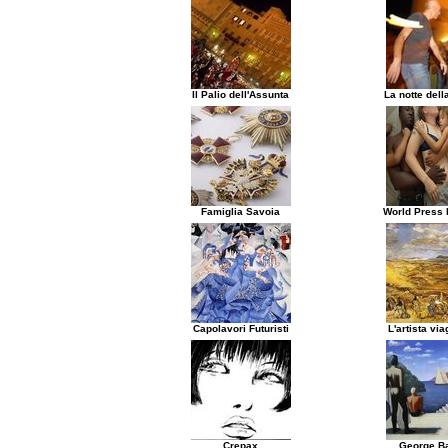
Il Palio dell'Assunta
La notte dell
Famiglia Savoia
World Press 
Capolavori Futuristi
L'artista via
Crepax
George Ba