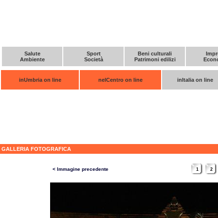
Salute
Sport
Beni culturali
Impr
Ambiente
Società
Patrimoni edilizi
Econ
inUmbria on line
nelCentro on line
inItalia on line
GALLERIA FOTOGRAFICA
< Immagine precedente
1
2