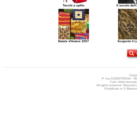
Tacchi a spillo
Il secolo del
Natale d'Autore 2007
Scoperto il 
Copyr
P. Iva 02369790544 - NCT
Tutti i diritti riser
All rights reserved. Reproduct
Pubblicato in S.Mariano 