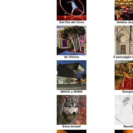
Sul Filo del Circo
Umbria Jaz
de Chirico
Il paesaggio d
MAXXI a ROMA
Giorgi
Sono tornati!
Nuvola