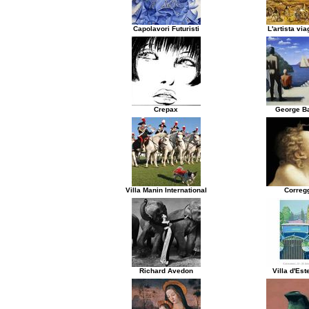
Capolavori Futuristi
L'artista via
Crepax
George Ba
Villa Manin International
Correg
Richard Avedon
Villa d'Es