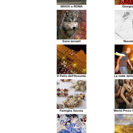
MAXXI a ROMA
Giorgi
Sono tornati!
Nuvola
Il Palio dell'Assunta
La notte dell
Famiglia Savoia
World Press 