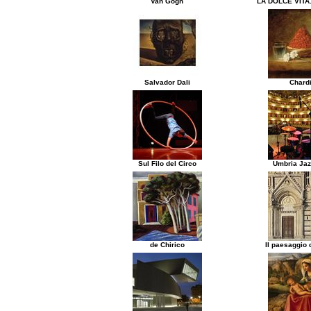
Van Gogh
LA DOLCE VITA.
Salvador Dali
Chard
Sul Filo del Circo
Umbria Jaz
de Chirico
Il paesaggio d