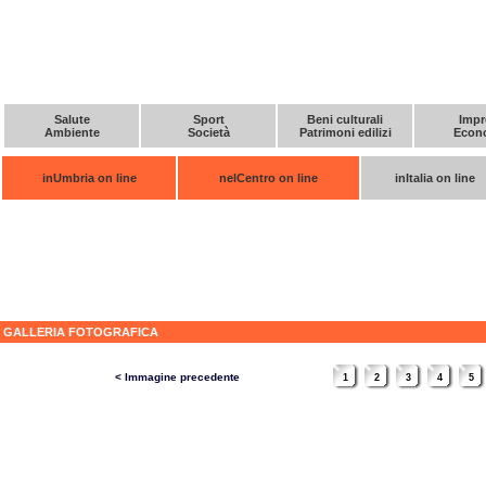
Salute
Sport
Beni culturali
Impr
Ambiente
Società
Patrimoni edilizi
Econ
inUmbria on line
nelCentro on line
inItalia on line
GALLERIA FOTOGRAFICA
< Immagine precedente
1
2
3
4
5