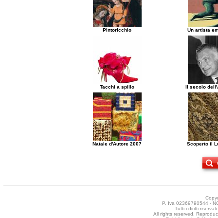
Pintoricchio
Un artista e
Tacchi a spillo
Il secolo del
Natale d'Autore 2007
Scoperto il 
Copyr
P. Iva 02369790544 - NCT
Tutti i diritti riser
All rights reserved. Reproduct